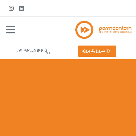
021-92005146
شروع یک پروژه